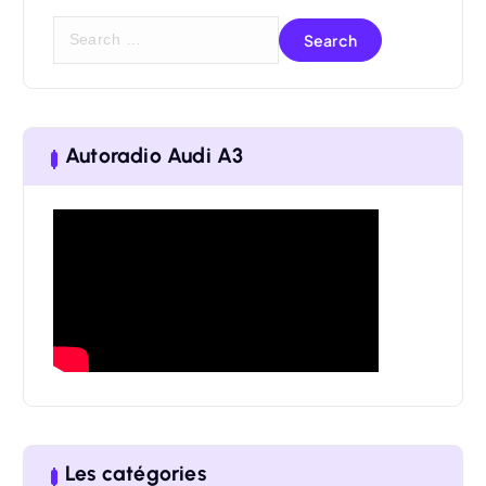
S
e
a
r
Autoradio Audi A3
c
h
f
o
r
:
Les catégories