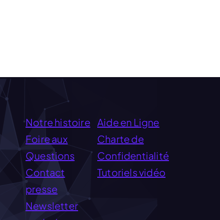
Notre histoire
Aide en Ligne
Foire aux
Charte de
Questions
Confidentialité
Contact
Tutoriels vidéo
presse
Newsletter