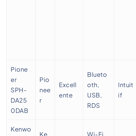
Pione
Blueto
er
Pio
Excell
oth,
Intuit
SPH-
nee
ente
USB,
if
DA25
r
RDS
0DAB
Kenwo
Ke
Wi-Fi,