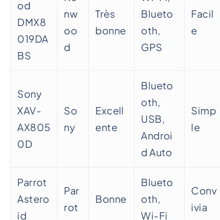
od
nw
Très
Blueto
Facil
DMX8
oo
bonne
oth,
e
019DA
d
GPS
BS
Blueto
Sony
oth,
XAV-
So
Excell
Simp
USB,
AX805
ny
ente
le
Androi
0D
d Auto
Parrot
Blueto
Par
Conv
Astero
Bonne
oth,
rot
ivia
id
Wi-Fi