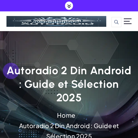
S
k
i
Guide Ultime pour tout ce qui est autoradio et infodivertissement auto
p
t
o
c
Autoradio 2 Din Android
o
: Guide et Sélection
n
2025
t
e
Home
n
Autoradio 2 Din Android : Guide et
t
Sélection 2025