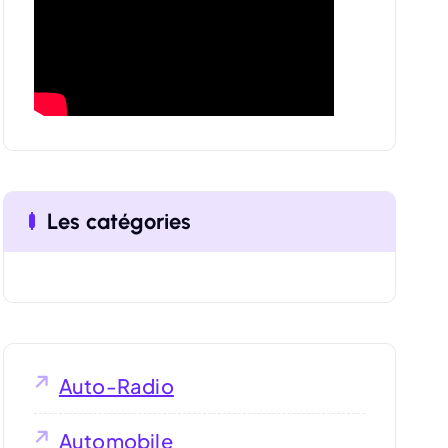
o
r
:
Les catégories
Auto-Radio
Automobile