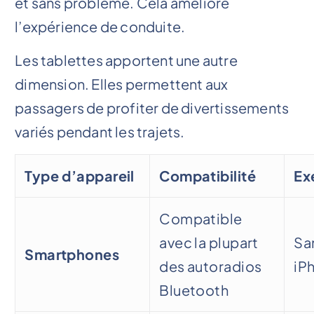
et sans problème. Cela améliore
l’expérience de conduite.
Les tablettes apportent une autre
dimension. Elles permettent aux
passagers de profiter de divertissements
variés pendant les trajets.
Type d’appareil
Compatibilité
Ex
Compatible
avec la plupart
Sa
Smartphones
des autoradios
iP
Bluetooth