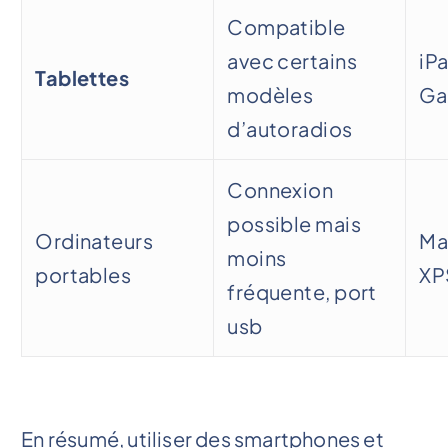
Compatible
avec certains
iP
Tablettes
modèles
Ga
d’autoradios
Connexion
possible mais
Ordinateurs
Ma
moins
portables
XP
fréquente, port
usb
En résumé, utiliser des smartphones et