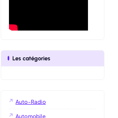
o
r
:
Les catégories
Auto-Radio
Automobile