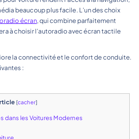
média beaucoup plus facile. L’un des choix
toradio écran
, qui combine parfaitement
ra à choisir l’autoradio avec écran tactile
ore la connectivité et le confort de conduite.
vantes :
rticle
[
cacher
]
es dans les Voitures Modernes
oiture