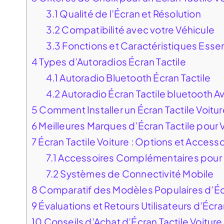
3.1
Qualité de l’Écran et Résolution
3.2
Compatibilité avec votre Véhicule
3.3
Fonctions et Caractéristiques Essen
4
Types d’Autoradios Écran Tactile
4.1
Autoradio Bluetooth Écran Tactile
4.2
Autoradio Écran Tactile bluetooth A
5
Comment Installer un Écran Tactile Voitur
6
Meilleures Marques d’Écran Tactile pour 
7
Écran Tactile Voiture : Options et Accesso
7.1
Accessoires Complémentaires pour 
7.2
Systèmes de Connectivité Mobile
8
Comparatif des Modèles Populaires d’Écr
9
Évaluations et Retours Utilisateurs d’Écra
10
Conseils d’Achat d’Écran Tactile Voiture