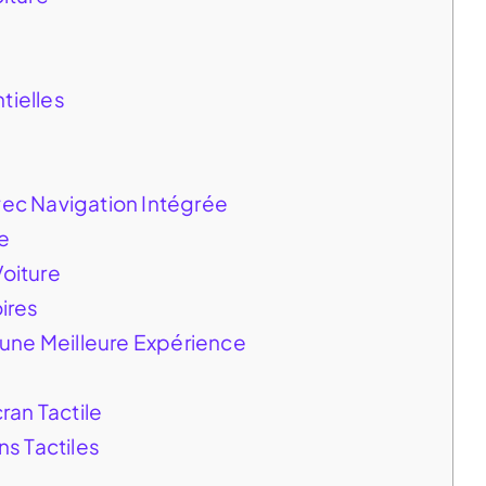
tielles
vec Navigation Intégrée
e
Voiture
ires
une Meilleure Expérience
an Tactile
ns Tactiles