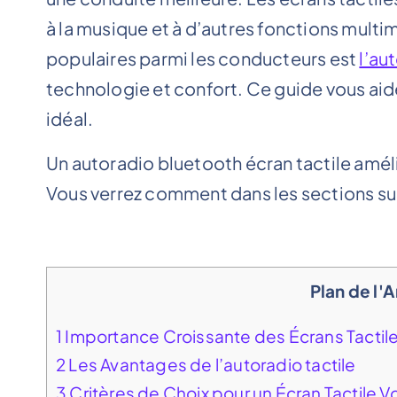
à la musique et à d’autres fonctions multi
populaires parmi les conducteurs est
l’au
technologie et confort. Ce guide vous aide
idéal.
Un autoradio bluetooth écran tactile améli
Vous verrez comment dans les sections sui
Plan de l'A
1
Importance Croissante des Écrans Tactil
2
Les Avantages de l’autoradio tactile
3
Critères de Choix pour un Écran Tactile V