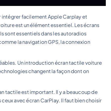
r intégrer facilement Apple Carplay et
voiture est un élément essentiel. Les écrans
ls sont essentiels dans les autoradios
 comme la navigation GPS, la connexion
réables. Un introduction écran tactile voiture
echnologies changent la façon dont on
 tactile est important. Il y a beaucoup de
ceux avec écran CarPlay. Il faut bien choisir