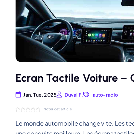
Ecran Tactile Voiture – 
Jan, Tue, 2025
Duval F.
auto-radio
Noter cet article
Le monde automobile change vite. Les te
une conduite meilleure. Les écrans tactiles