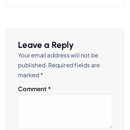
n
a
v
i
Leave a Reply
g
Your email address will not be
a
published.
Required fields are
t
marked
*
i
Comment
*
o
n