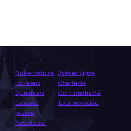
Notre histoire
Aide en Ligne
Foire aux
Charte de
Questions
Confidentialité
Contact
Tutoriels vidéo
presse
Newsletter