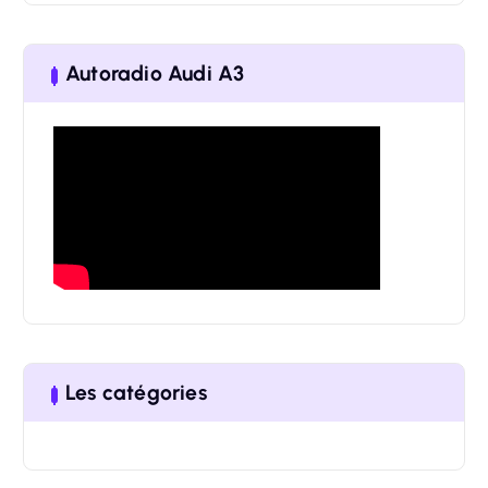
a
r
Autoradio Audi A3
c
h
f
o
r
:
Les catégories