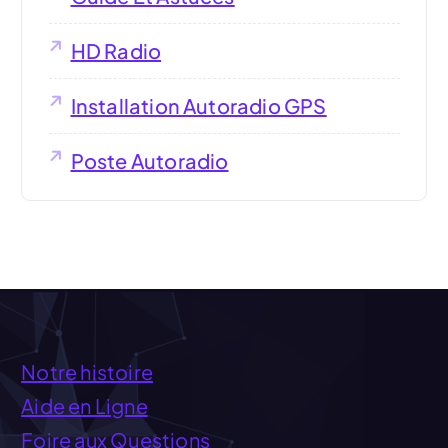
HD Radio
Installation Autoradio GPS
Poste Autoradio
Notre histoire
Aide en Ligne
Foire aux Questions