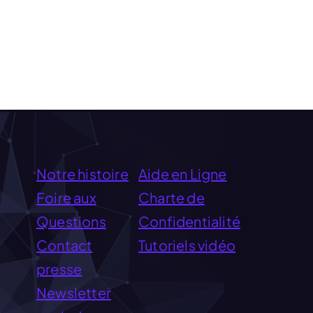
Notre histoire
Aide en Ligne
Foire aux
Charte de
Questions
Confidentialité
Contact
Tutoriels vidéo
presse
Newsletter