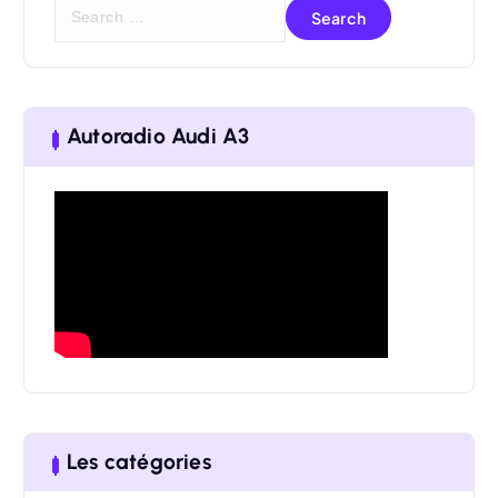
S
e
a
r
Autoradio Audi A3
c
h
f
o
r
:
Les catégories