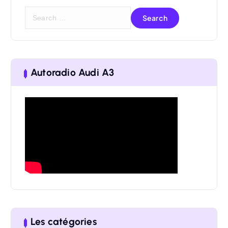
S
e
a
r
Autoradio Audi A3
c
h
f
o
r
:
Les catégories