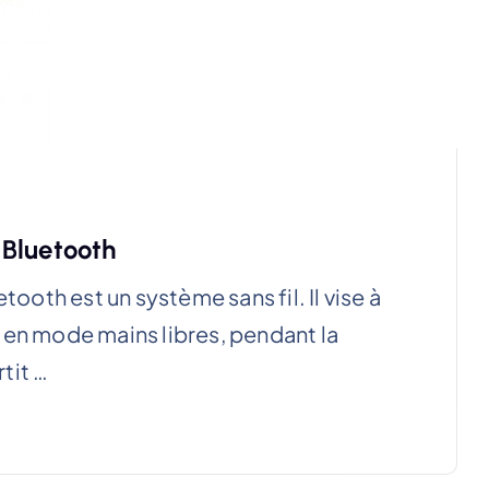
Bluetooth
th est un système sans fil. Il vise à
 en mode mains libres, pendant la
tit …