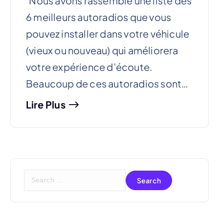
Nous avons rassemblé une liste des
6 meilleurs autoradios que vous
pouvez installer dans votre véhicule
(vieux ou nouveau) qui améliorera
votre expérience d’écoute.
Beaucoup de ces autoradios sont…
Lire Plus
S
e
a