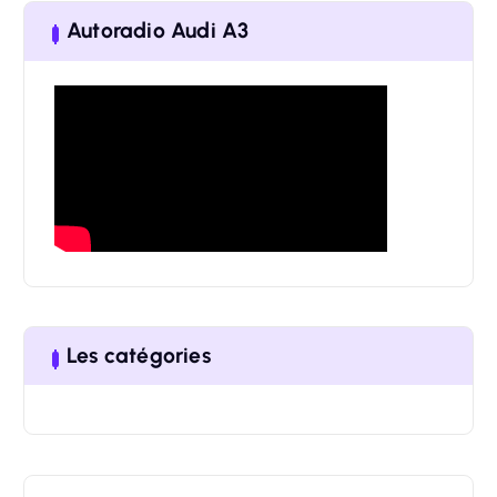
r
Autoradio Audi A3
c
h
f
o
r
:
Les catégories