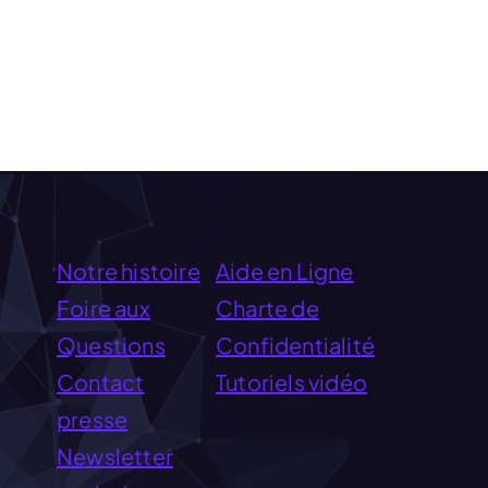
Notre histoire
Aide en Ligne
Foire aux
Charte de
Questions
Confidentialité
Contact
Tutoriels vidéo
presse
Newsletter