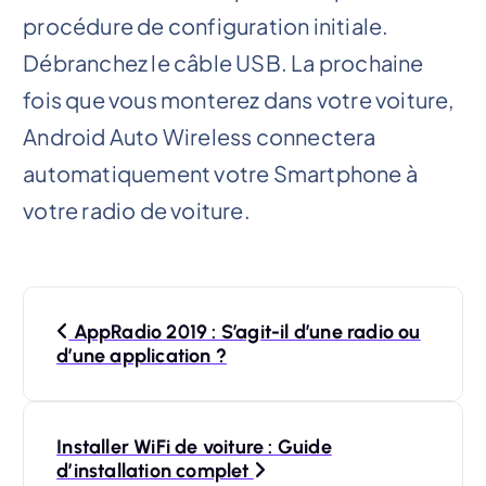
procédure de configuration initiale.
Débranchez le câble USB. La prochaine
fois que vous monterez dans votre voiture,
Android Auto Wireless connectera
automatiquement votre Smartphone à
votre radio de voiture.
P
AppRadio 2019 : S’agit-il d’une radio ou
o
d’une application ?
s
t
Installer WiFi de voiture : Guide
d’installation complet
n