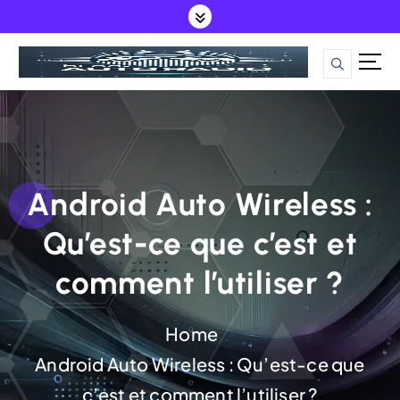
S
k
i
Guide Ultime pour tout ce qui est autoradio et infodivertissement auto
p
t
o
c
Android Auto Wireless :
o
Qu’est-ce que c’est et
n
comment l’utiliser ?
t
e
Home
n
Android Auto Wireless : Qu’est-ce que
t
c’est et comment l’utiliser ?