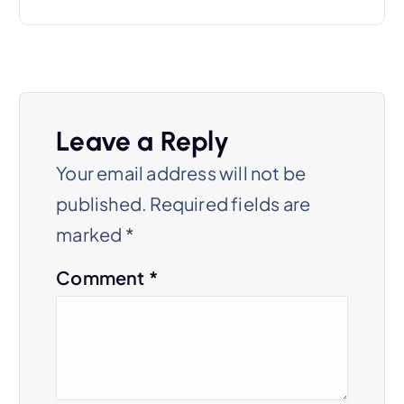
a
v
i
g
Leave a Reply
a
Your email address will not be
published.
Required fields are
t
marked
*
i
Comment
*
o
n