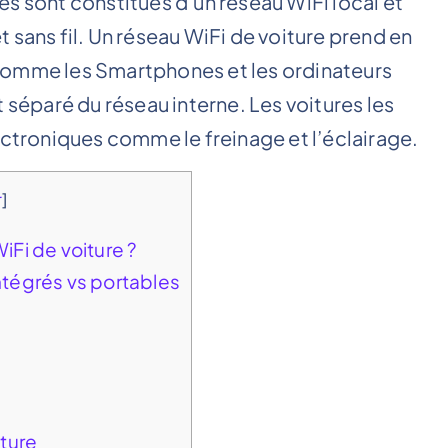
s sont constitués d’un réseau WiFi local et
 sans fil. Un réseau WiFi de voiture prend en
comme les Smartphones et les ordinateurs
 séparé du réseau interne. Les voitures les
ectroniques comme le freinage et l’éclairage.
r
]
iFi de voiture ?
intégrés vs portables
ture