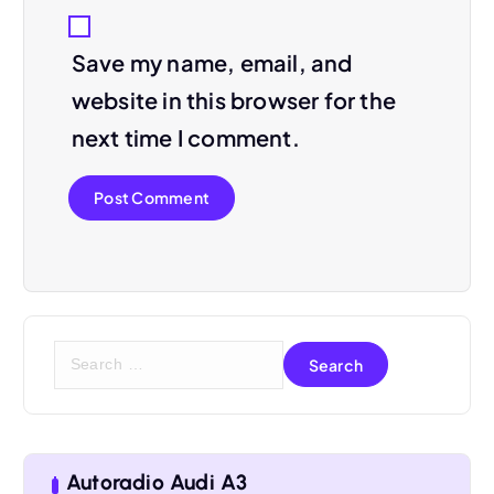
Save my name, email, and
website in this browser for the
next time I comment.
S
e
a
r
Autoradio Audi A3