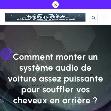
S
k
i
Guide Ultime pour tout ce qui est autoradio et infodivertissement auto
p
t
o
c
Comment monter un
o
système audio de
n
voiture assez puissante
t
pour souffler vos
e
n
cheveux en arrière ?
t