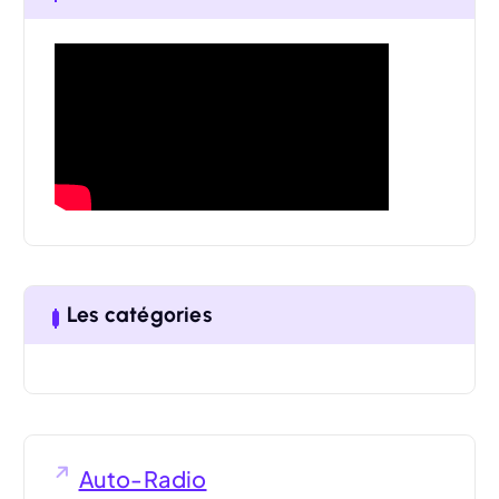
c
h
f
o
r
:
Les catégories
Auto-Radio