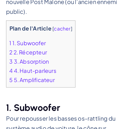
nouvelle Post Malone (ou l’ancien ennemi
public).
Plan de l'Article
[
cacher
]
1
1. Subwoofer
2
2. Récepteur
3
3. Absorption
4
4. Haut-parleurs
5
5. Amplificateur
1. Subwoofer
Pour repousser les basses os-rattling du
système audio de voiture, le cône sur