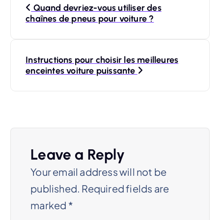
Quand devriez-vous utiliser des
o
chaînes de pneus pour voiture ?
s
t
Instructions pour choisir les meilleures
enceintes voiture puissante
n
a
v
i
g
Leave a Reply
a
Your email address will not be
published.
Required fields are
t
marked
*
i