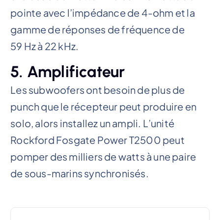
pointe avec l’impédance de 4-ohm et la
gamme de réponses de fréquence de
59 Hz à 22 kHz.
5. Amplificateur
Les subwoofers ont besoin de plus de
punch que le récepteur peut produire en
solo, alors installez un ampli. L’unité
Rockford Fosgate Power T2500 peut
pomper des milliers de watts à une paire
de sous-marins synchronisés.
P