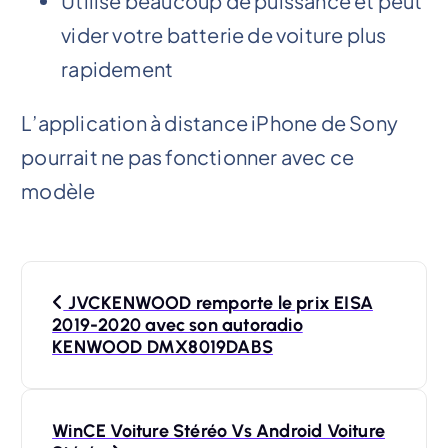
Utilise beaucoup de puissance et peut
vider votre batterie de voiture plus
rapidement
L’application à distance iPhone de Sony
pourrait ne pas fonctionner avec ce
modèle
P
JVCKENWOOD remporte le prix EISA
o
2019-2020 avec son autoradio
KENWOOD DMX8019DABS
s
t
WinCE Voiture Stéréo Vs Android Voiture
n