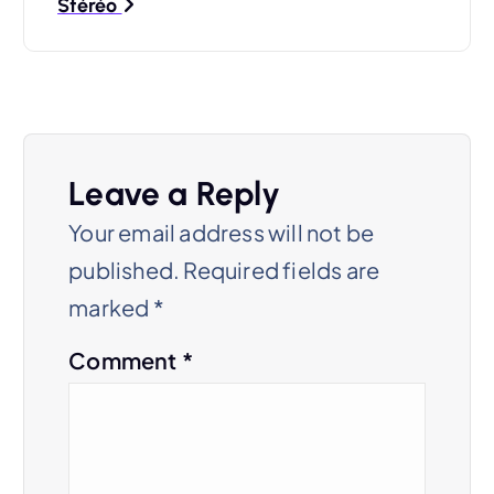
Stéréo
a
v
i
g
Leave a Reply
a
Your email address will not be
t
published.
Required fields are
i
marked
*
o
Comment
*
n